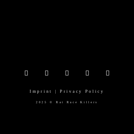
Imprint | Privacy Policy
2025 © Rat Race Killers
(function($) { "use strict"; function initRevSliders() {