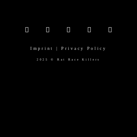
Imprint | Privacy Policy
2025 © Rat Race Killers
(function($) { "use strict"; function initRevSliders() {
$(".rev_slider").each(function() { var revSlider = $(this); //
Prüfen, ob der Slider existiert und noch nicht initialisiert
wurde if(revSlider.length && revSlider.revolution &&
!revSlider.data('revInitialized')) { // Prüfen, ob der Slider
sichtbar ist if(revSlider.is(':visible')) { try {
revSlider.show().revolution(); revSlider.data('revInitialized',
true); // markieren, dass er initialisiert wurde } catch(e) {