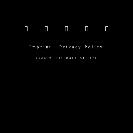
Imprint | Privacy Policy
2025 © Rat Race Killers
(function($) { "use strict"; function initRevSliders() {
$(".rev_slider").each(function() { var revSlider = $(this); //
Prüfen, ob der Slider existiert und noch nicht initialisiert
wurde if(revSlider.length && revSlider.revolution &&
!revSlider.data('revInitialized')) { // Prüfen, ob der Slider
sichtbar ist if(revSlider.is(':visible')) { try {
revSlider.show().revolution(); revSlider.data('revInitialized',
true); // markieren, dass er initialisiert wurde } catch(e) {