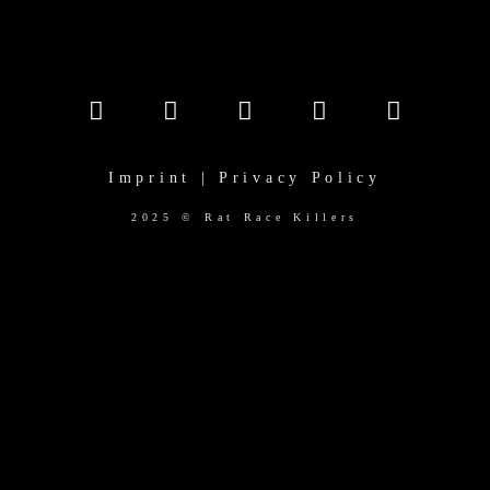
Imprint | Privacy Policy
2025 © Rat Race Killers
(function($) { "use strict"; function initRevSliders() {
$(".rev_slider").each(function() { var revSlider = $(this); //
Prüfen, ob der Slider existiert und noch nicht initialisiert
wurde if(revSlider.length && revSlider.revolution &&
!revSlider.data('revInitialized')) { // Prüfen, ob der Slider
sichtbar ist if(revSlider.is(':visible')) { try {
revSlider.show().revolution(); revSlider.data('revInitialized',
true); // markieren, dass er initialisiert wurde } catch(e) {